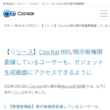
Coo Kai
【リリース】Coo Kai BBS/掲示板権限委譲しているユーザーも、ガジェット生成画面にアクセスできるように
株式会社ピーエスシー
TOP
NEWS & TOPICS
【リリース】Coo Kai BBS/掲示板権限委譲し
TOP
SERVICE
【リ
リース
】
Coo Kai
BBS/掲示板権限
NEWS & TOPICS
委譲しているユーザーも、ガジェット
Microsoft BLOG
生成画面にアクセスできるように
PRICE
CASE STUDY
2025年1月21日に
Coo Kai
BBS/掲示板(
Microsoft 365
版)では、以下2
点のリ
リース
を行いました。
WORDS
1. 【管理者機能】掲示板権限委譲しているユーザーも、
COMPANY