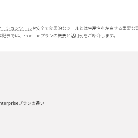
・Perfect Finder
・カレンダー移行ツール
ケーションツール
や安全で効果的なツールとは生産性を左右する重要な
ます。本記事では、Frontlineプランの概要と活用例をご紹介します。
・Catch Apps
・Power Platform 利活用支援
・ヘルプデスクチャットボット
・テクニカルサポート
・安否確認
・プロフィール交換
Enterpriseプランの違い