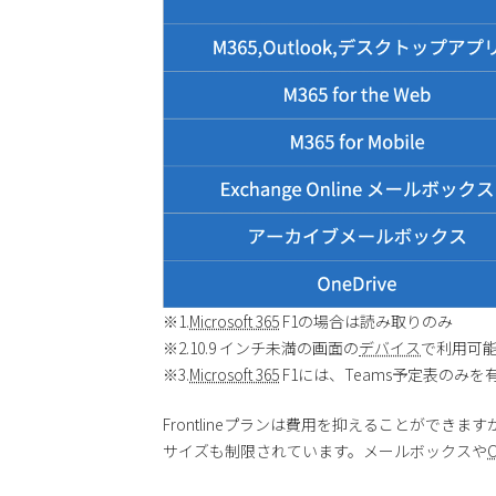
※1.
Microsoft 365
F1の場合は読み取りのみ
※2.10.9 インチ未満の画面の
デバイス
で利用可
※3.
Microsoft 365
F1には、Teams予定表のみを
Frontlineプランは費用を抑えることができます
サイズも制限されています。メールボックスや
O