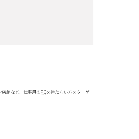
場や店舗など、仕事用の
PC
を持たない方をターゲ