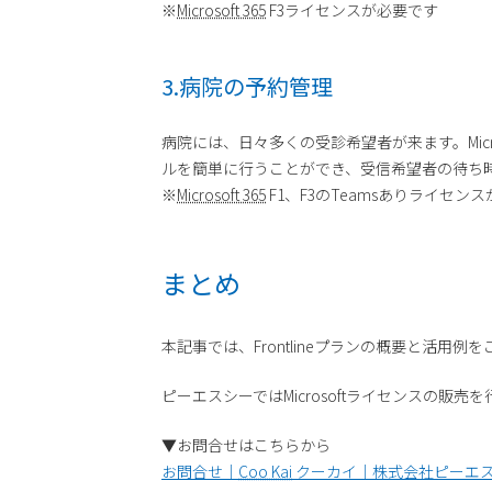
※
Microsoft 365
F3ライセンスが必要です
3.病院の予約管理
病院には、日々多くの受診希望者が来ます。Micr
ルを簡単に行うことができ、受信希望者の待ち
※
Microsoft 365
F1、F3のTeamsありライセン
まとめ
本記事では、Frontlineプランの概要と活用
ピーエスシーではMicrosoftライセンスの販売
▼お問合せはこちらから
お問合せ｜
Coo Kai
クーカイ｜株式会社ピーエ