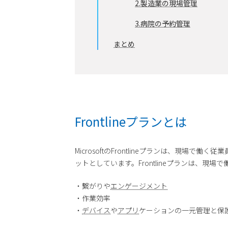
2.製造業の現場管理
3.病院の予約管理
まとめ
Frontlineプランとは
MicrosoftのFrontlineプランは、
ットとしています。Frontlineプランは、現
・繋がりや
エンゲージメント
・作業効率
・
デバイス
や
アプリ
ケーションの一元管理と保