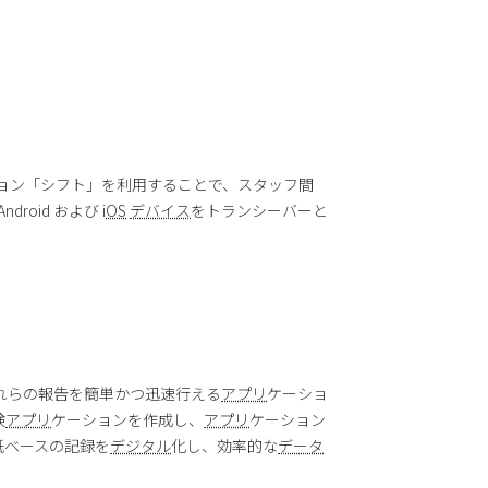
ョン「シフト」を利用することで、スタッフ間
roid および i
OS
デバイス
をトランシーバーと
それらの報告を簡単かつ迅速行える
アプリ
ケーショ
検
アプリ
ケーションを作成し、
アプリ
ケーション
紙ベースの記録を
デジタル
化し、効率的な
データ