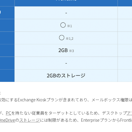
能
有効にするExchange Kioskプランが含まれており、メールボックス権
が、
PC
を持たない従業員をターゲットとしているため、デスクトップ
ア
neDrive
の
ストレージ
には制限があるため、EnterpriseプランからFr