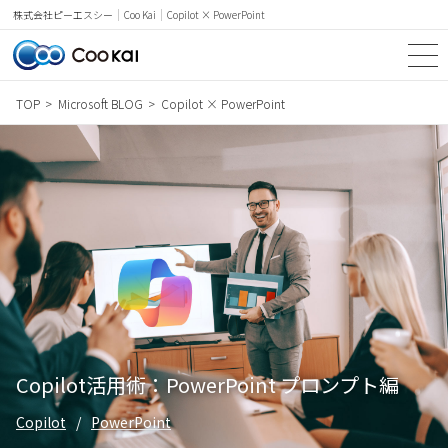
Coo Kai
Copilot × PowerPoint
株式会社ピーエスシー
TOP
Microsoft BLOG
Copilot × PowerPoint
TOP
SERVICE
NEWS & TOPICS
Microsoft BLOG
PRICE
CASE STUDY
Copilot活用術：PowerPoint プロンプト編
WORDS
Copilot
PowerPoint
COMPANY