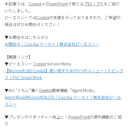
本記事では、
Copilot
in
PowerPoint
で使える
プロンプト
をご紹介
いたしました。
ピーエスシーでは
Copilot
の支援を行っておりますので、ご希望の
場合はぜひお問合せください！
▼お問合せはこちらから
お問合せ｜
Coo Kai
クーカイ｜株式会社ピーエスシー
【関連リンク】
▼ピーエスシー
Copilot
Service Menu
【
Microsoft 365
Copilot
】使い倒すための5つのメニュー｜トピック
ス｜PSC Smart Work
▼AIと“ともに”働く――
Copilot
最新機能「Agent Mode」
Agent Mode|Microsoft BLOG｜
Coo Kai
クーカイ｜株式会社ピーエ
スシー
▼プレゼンのクオリティー向上に！
PowerPoint
の便利機能のご紹
介