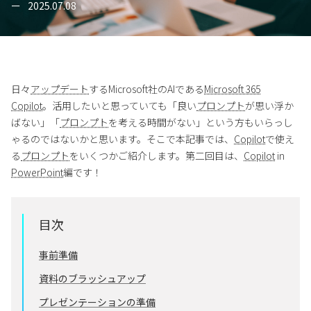
2025.07.08
日々
アップデート
するMicrosoft社のAIである
Microsoft 365
Copilot
。活用したいと思っていても「良い
プロンプト
が思い浮か
ばない」「
プロンプト
を考える時間がない」という方もいらっし
ゃるのではないかと思います。そこで本記事では、
Copilot
で使え
る
プロンプト
をいくつかご紹介します。第二回目は、
Copilot
in
PowerPoint
編です！
目次
事前準備
資料のブラッシュアップ
プレゼンテーションの準備