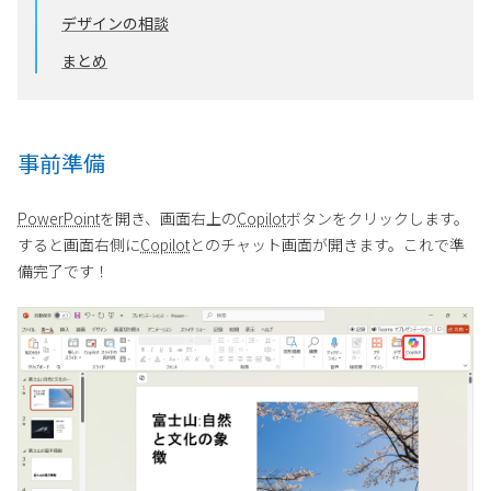
デザインの相談
まとめ
事前準備
PowerPoint
を開き、画面右上の
Copilot
ボタンをクリックします。
すると画面右側に
Copilot
とのチャット画面が開きます。これで準
備完了です！