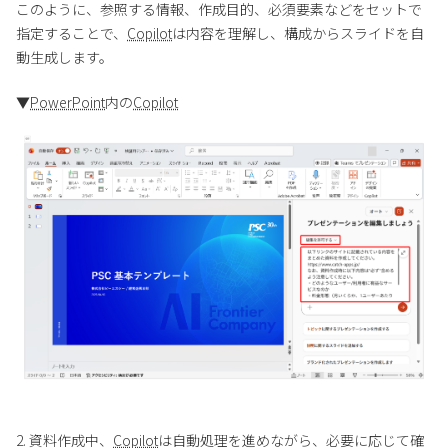
このように、参照する情報、作成目的、必須要素などをセットで
指定することで、
Copilot
は内容を理解し、構成からスライドを自
動生成します。
▼
PowerPoint
内の
Copilot
2. 資料作成中、
Copilot
は自動処理を進めながら、必要に応じて確