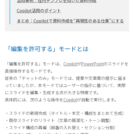
活用事例：社内テンプレを用いた資料作成
Copilot
活用のポイント
まとめ：
Copilot
で資料作成を“再現性のある仕事”にする
「編集を許可する」モードとは
「編集を許可する」モードは、
Copilot
が
PowerPoint
のスライドを
直接操作するモードです。
従来の「チャットのみ」モードでは、提案や文章案の提示に留ま
っていましたが、本モードではユーザーの指示に基づいて、実際
にスライドを編集・生成する点が大きな特徴です。
具体的には、次のような操作を
Copilot
が自動で実行します。
・スライドの新規作成（タイトル・本文・構成をまとめて生成）
・既存スライドのリライト（文章の簡潔化・トーン調整）
・スライド構成の再編（順番の入れ替え・セクション分割）