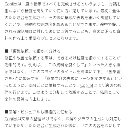
Copilot
は一度の指示ですべてを完成させるというよりも、対話を
重ねながら精度を高めていく使い方が適しています。最初に全体
のたたき台を生成させ、その後に構成や表現を細かく調整してい
くことで、最終的な完成度を高めることができます。途中で提示
される確認項目に対して適切に回答することも、意図に沿った資
料を作る上で重要なプロセスとなります。
■「編集依頼」を細かく分ける
修正や改善を依頼する際は、できるだけ粒度を細かくすることが
効果的です。例えば、「この資料を良くして」といった大きな指
示ではなく、「このスライドのタイトルを簡潔にする」「箇条書
きを3点に整理する」「営業向けの表現にトーンを変更する」とい
ったように、部分ごとに依頼することで、
Copilot
はより適切な処
理を行います。このように分割して依頼することで、結果として
全体の品質も向上します。
■図解・ビジュアルも積極的に任せる
Copilot
は文章の整理だけでなく、図解やグラフの生成にも対応し
ているため、たたき台が生成された後に、「この内容を図にして