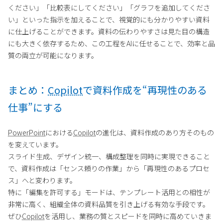
ください」「比較表にしてください」「グラフを追加してくださ
い」といった指示を加えることで、視覚的にも分かりやすい資料
に仕上げることができます。資料の伝わりやすさは見た目の構造
にも大きく依存するため、この工程をAIに任せることで、効率と品
質の両立が可能になります。
まとめ：
Copilot
で資料作成を“再現性のある
仕事”にする
PowerPoint
における
Copilot
の進化は、資料作成のあり方そのもの
を変えています。
スライド生成、デザイン統一、構成整理を同時に実現できること
で、資料作成は「センス頼りの作業」から「再現性のあるプロセ
ス」へと変わります。
特に「編集を許可する」モードは、テンプレート活用との相性が
非常に高く、組織全体の資料品質を引き上げる有効な手段です。
ぜひ
Copilot
を活用し、業務の質とスピードを同時に高めていきま