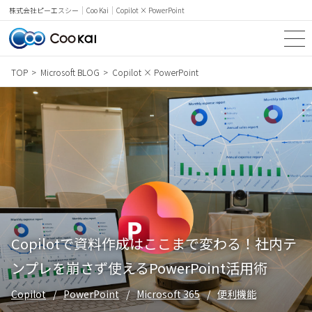
Coo Kai
Copilot × PowerPoint
株式会社ピーエスシー
TOP
Microsoft BLOG
Copilot × PowerPoint
TOP
SERVICE
NEWS & TOPICS
Microsoft BLOG
PRICE
Copilotで資料作成はここまで変わる！社内テ
CASE STUDY
ンプレを崩さず使えるPowerPoint活用術
WORDS
Copilot
PowerPoint
Microsoft 365
便利機能
COMPANY