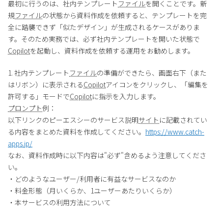
最初に行うのは、社内テンプレート
ファイル
を開くことです。新
規
ファイル
の状態から資料作成を依頼すると、テンプレートを完
全に踏襲できず「似たデザイン」が生成されるケースがありま
す。そのため実務では、必ず社内テンプレートを開いた状態で
Copilot
を起動し、資料作成を依頼する運用をお勧めします。
1. 社内テンプレート
ファイル
の準備ができたら、画面右下（また
はリボン）に表示される
Copilot
アイコンをクリックし、「編集を
許可する」モードで
Copilot
に指示を入力します。
プロンプト
例：
以下リンクのピーエスシーのサービス説明
サイト
に記載されてい
る内容をまとめた資料を作成してください。
https://www.catch-
apps.jp/
なお、資料作成時に以下内容は"必ず"含めるよう注意してくださ
い。
・どのようなユーザー/利用者に有益なサービスなのか
・料金形態（月いくらか、1ユーザーあたりいくらか）
・本サービスの利用方法について