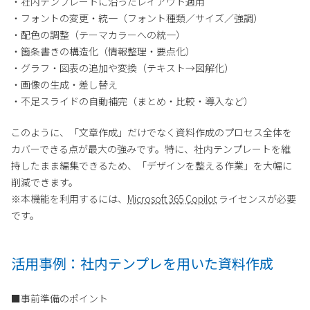
・社内テンプレートに沿ったレイアウト適用
・フォントの変更・統一（フォント種類／サイズ／強調）
・配色の調整（テーマカラーへの統一）
・箇条書きの構造化（情報整理・要点化）
・グラフ・図表の追加や変換（テキスト→図解化）
・画像の生成・差し替え
・不足スライドの自動補完（まとめ・比較・導入など）
このように、「文章作成」だけでなく資料作成のプロセス全体を
カバーできる点が最大の強みです。特に、社内テンプレートを維
持したまま編集できるため、「デザインを整える作業」を大幅に
削減できます。
※本機能を利用するには、
Microsoft 365
Copilot
ライセンスが必要
です。
活用事例：社内テンプレを用いた資料作成
■事前準備のポイント