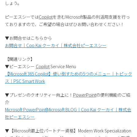
しょう。
ピーエスシーでは
Copilot
を含むMicrosoft製品の利活用支援を行っ
ておりますので、ご希望の場合はぜひお問い合わせください！
▼お問合せはこちらから
お問合せ｜
Coo Kai
クーカイ｜株式会社ピーエスシー
【関連リンク】
▼ピーエスシー
Copilot
Service Menu
【
Microsoft 365
Copilot
】使い倒すための5つのメニュー｜トピック
ス｜PSC Smart Work
▼プレゼンのクオリティー向上に！
PowerPoint
の便利機能のご紹
介
Microsoft
PowerPoint
|Microsoft BLOG｜
Coo Kai
クーカイ｜株式会
社ピーエスシー
▼【Microsoft最上位パートナー資格】Modern Work Specialization