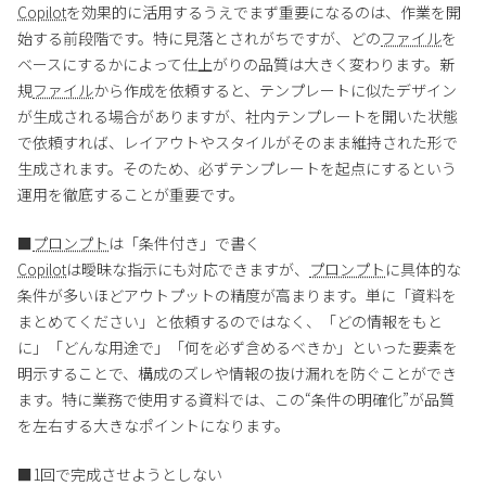
Copilot
を効果的に活用するうえでまず重要になるのは、作業を開
始する前段階です。特に見落とされがちですが、どの
ファイル
を
ベースにするかによって仕上がりの品質は大きく変わります。新
規
ファイル
から作成を依頼すると、テンプレートに似たデザイン
が生成される場合がありますが、社内テンプレートを開いた状態
で依頼すれば、レイアウトやスタイルがそのまま維持された形で
生成されます。そのため、必ずテンプレートを起点にするという
運用を徹底することが重要です。
■
プロンプト
は「条件付き」で書く
Copilot
は曖昧な指示にも対応できますが、
プロンプト
に具体的な
条件が多いほどアウトプットの精度が高まります。単に「資料を
まとめてください」と依頼するのではなく、「どの情報をもと
に」「どんな用途で」「何を必ず含めるべきか」といった要素を
明示することで、構成のズレや情報の抜け漏れを防ぐことができ
ます。特に業務で使用する資料では、この“条件の明確化”が品質
を左右する大きなポイントになります。
■1回で完成させようとしない