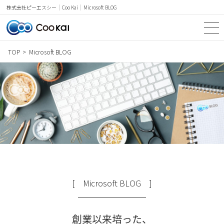
Coo Kai
Microsoft BLOG
株式会社ピーエスシー
TOP
Microsoft BLOG
TOP
SERVICE
NEWS & TOPICS
Microsoft BLOG
PRICE
CASE STUDY
[ Microsoft BLOG ]
WORDS
創業以来培った、
COMPANY