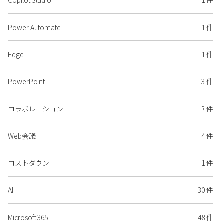
Copilot Studio
1 件
Power Automate
1 件
Edge
1 件
PowerPoint
3 件
コラボレーション
3 件
Web会議
4 件
コストダウン
1 件
AI
30 件
Microsoft 365
48 件