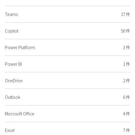
Teams
17 件
Copilot
50 件
Power Platform
3 件
Power BI
1 件
OneDrive
2 件
Outlook
6 件
Microsoft Office
4 件
Excel
7 件