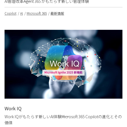
AI管理改革――Agent 365 がもたらす新しい管理体験
Copilot
AI
Microsoft 365
最新情報
Work IQ
Work IQがもたらす新しいAI体験――Microsoft 365 Copilotの進化とその
価値