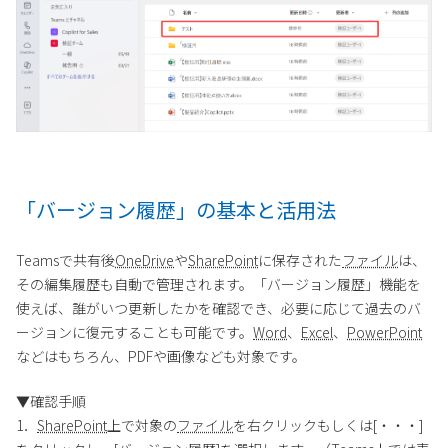
「バージョン履歴」の基本と活用法
Teamsで共有後
OneDrive
や
SharePoint
に保存された
ファイル
は、
その編集履歴も自動で管理されます。「バージョン履歴」機能を
使えば、誰がいつ更新したかを確認でき、必要に応じて過去のバ
ージョンに復元することも可能です。
Word
、
Excel
、
PowerPoint
などはもちろん、PDFや画像なども対象です。
▼確認手順
1．
SharePoint
上で対象の
ファイル
を右クリックもしくは[・・・]