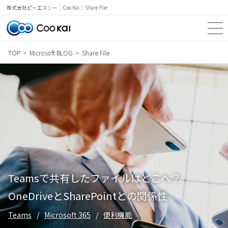
Coo Kai
Share File
株式会社ピーエスシー
TOP
Microsoft BLOG
Share File
TOP
SERVICE
NEWS & TOPICS
Microsoft BLOG
PRICE
Teamsで共有したファイルはどこへ？
CASE STUDY
OneDriveとSharePointとの関係性
WORDS
Teams
Microsoft 365
便利機能
COMPANY