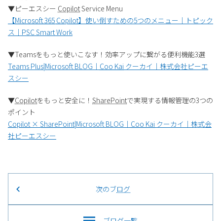
▼ピーエスシー
Copilot
Service Menu
【
Microsoft 365
Copilot
】使い倒すための5つのメニュー｜トピック
ス｜PSC Smart Work
▼Teamsをもっと使いこなす！効率アップに繋がる便利機能3選
Teams Plus|Microsoft BLOG｜
Coo Kai
クーカイ｜株式会社ピーエ
スシー
▼
Copilot
をもっと安全に！
SharePoint
で実現する情報管理の3つの
ポイント
Copilot
×
SharePoint
|Microsoft BLOG｜
Coo Kai
クーカイ｜株式会
社ピーエスシー
次のブ
ログ
ブ
ログ
一覧