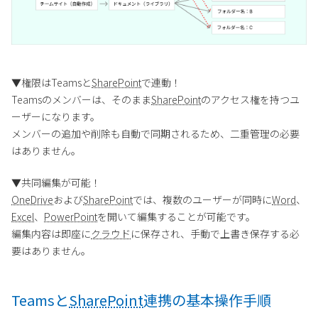
▼権限はTeamsと
SharePoint
で連動！
Teamsのメンバーは、そのまま
SharePoint
のアクセス権を持つユ
ーザーになります。
メンバーの追加や削除も自動で同期されるため、二重管理の必要
はありません。
▼共同編集が可能！
OneDrive
および
SharePoint
では、複数のユーザーが同時に
Word
、
Excel
、
PowerPoint
を開いて編集することが可能です。
編集内容は即座に
クラウド
に保存され、手動で上書き保存する必
要はありません。
Teamsと
SharePoint
連携の基本操作手順