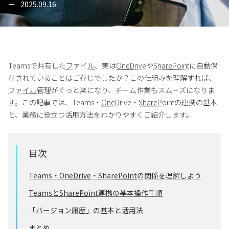
2025.09.16
Teamsで共有した
ファイル
、実は
OneDrive
や
SharePoint
に自動保
存されていることはご存じでしたか？この仕組みを理解すれば、
ファイル
管理がぐっと楽になり、チーム作業もスムーズになりま
す。この記事では、Teams・
OneDrive
・
SharePoint
の連携の基本
と、業務に役立つ活用方法をわかりやすくご紹介します。
目次
Teams・
OneDrive
・
SharePoint
の関係を理解しよう
Teamsと
SharePoint
連携の基本操作手順
「バージョン履歴」の基本と活用法
まとめ