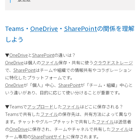
Teams・
OneDrive
・
SharePoint
の関係を理解
しよう
▼
OneDrive
と
SharePoint
の違いは？
OneDrive
は個人の
ファイル
保存・共有に使う
クラウド
ストレージ
で、
SharePoint
はチームや組織での情報共有やコラボレーション
に特化したプラットフォームです。
OneDrive
が「個人」中心、
SharePoint
が「チーム・組織」中心と
いう違いがあり、目的に応じて使い分けることが重要です。
▼Teamsで
アップロード
した
ファイル
はどこに保存される？
Teamsで共有した
ファイル
の保存先は、共有方法によって異なり
ます。チャットやグループチャットで共有した
ファイル
は送信者
の
OneDrive
に保存され、チームやチャネルで共有した
ファイル
は
チーム専用の
SharePoint
サイト
に保存されます。