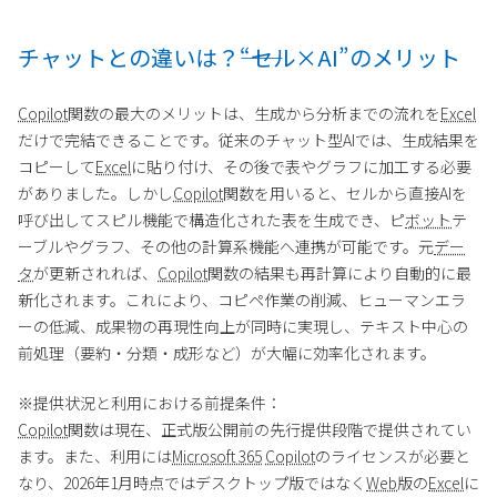
チャットとの違いは？――“セル×AI”のメリット
Copilot
関数の最大のメリットは、生成から分析までの流れを
Excel
だけで完結できることです。従来のチャット型AIでは、生成結果を
コピーして
Excel
に貼り付け、その後で表やグラフに加工する必要
がありました。しかし
Copilot
関数を用いると、セルから直接AIを
呼び出してスピル機能で構造化された表を生成でき、ピ
ボット
テ
ーブルやグラフ、その他の計算系機能へ連携が可能です。元
デー
タ
が更新されれば、
Copilot
関数の結果も再計算により自動的に最
新化されます。これにより、コピペ作業の削減、ヒューマンエラ
ーの低減、成果物の再現性向上が同時に実現し、テキスト中心の
前処理（要約・分類・成形など）が大幅に効率化されます。
※提供状況と利用における前提条件：
Copilot
関数は現在、正式版公開前の先行提供段階で提供されてい
ます。また、利用には
Microsoft 365
Copilot
のライセンスが必要と
なり、2026年1月時点ではデスクトップ版ではなく
Web
版の
Excel
に