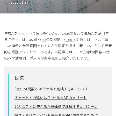
2026.01.27
生成AI
をチャットで使う時代から、
Excel
のセルで直接AIを活用す
る時代へ。Microsoft
Excel
の新機能「
Copilot
関数」は、セルに書
いた指示と参照範囲をもとにAIが応答を返す、新しい、そして革新
的な業務アシストツールです。本記事では、この
Copilot
関数の仕
組みや活用例、導入時の留意点をご紹介いたします。
目次
Copilot
関数とは？――セルで完結するAIアシスト
チャットとの違いは？――“セル×AI”のメリット
どんなことに使えるか――具体例で理解する活用シーン
押さえるべきポイント――責任ある使い方をするために