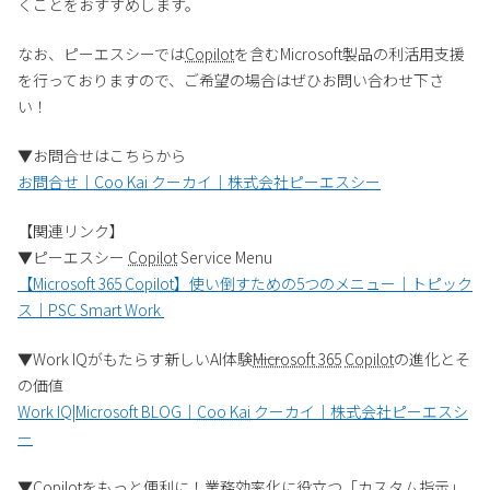
くことをおすすめします。
なお、ピーエスシーでは
Copilot
を含むMicrosoft製品の利活用支援
を行っておりますので、ご希望の場合はぜひお問い合わせ下さ
い！
▼お問合せはこちらから
お問合せ｜
Coo Kai
クーカイ｜株式会社ピーエスシー
【関連リンク】
▼ピーエスシー
Copilot
Service Menu
【
Microsoft 365
Copilot
】使い倒すための5つのメニュー｜トピック
ス｜PSC Smart Work
▼Work IQがもたらす新しいAI体験――
Microsoft 365
Copilot
の進化とそ
の価値
Work IQ|Microsoft BLOG｜
Coo Kai
クーカイ｜株式会社ピーエスシ
ー
▼
Copilot
をもっと便利に！業務効率化に役立つ「カスタム指示」