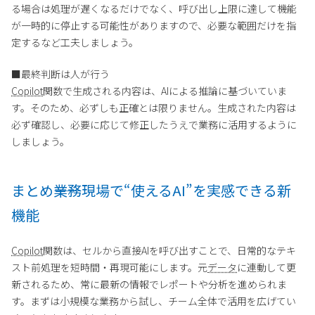
る場合は処理が遅くなるだけでなく、呼び出し上限に達して機能
が一時的に停止する可能性がありますので、必要な範囲だけを指
定するなど工夫しましょう。
■最終判断は人が行う
Copilot
関数で生成される内容は、AIによる推論に基づいていま
す。そのため、必ずしも正確とは限りません。生成された内容は
必ず確認し、必要に応じて修正したうえで業務に活用するように
しましょう。
まとめ――業務現場で“使えるAI”を実感できる新
機能
Copilot
関数は、セルから直接AIを呼び出すことで、日常的なテキ
スト前処理を短時間・再現可能にします。元
データ
に連動して更
新されるため、常に最新の情報でレポートや分析を進められま
す。まずは小規模な業務から試し、チーム全体で活用を広げてい