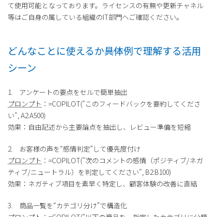
て使用可能となっております。ライセンスの有無や更新チャネル
等はご自身の属している組織のIT部門へご確認ください。
どんなことに使えるか――具体例で理解する活用
シーン
1. アンケートの要点をセルで簡単抽出
プロンプト
：=COPILOT("このフィードバックを要約してくださ
い", A2:A500)
効果：自由記述から主要論点を抽出し、レビュー準備を短縮
2. お客様の声を“感情判定”して優先度付け
プロンプト
：=COPILOT("次のコメントの感情（ポジティブ/ネガ
ティブ/ニュートラル）を判定してください", B2:B100)
効果：ネガティブ項目を素早く特定し、顧客体験の改善に直結
3. 商品一覧を“カテゴリ分け”で構造化
プロンプト
：=COPILOT("以下の商品を、指定したカテゴリに分類