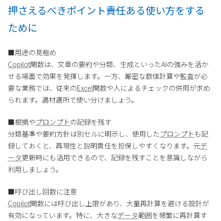
押さえるべきポイント――責任ある使い方をする
ために
■用途の見極め
Copilot
関数は、文章の要約や分類、生成といったAIの強みを活か
せる場面で効果を発揮します。一方、厳密な数値計算や監査が必
要な業務では、従来の
Excel
関数や人によるチェックの併用が求め
られます。適材適所で使い分けましょう。
■根拠や
プロンプト
の記録を残す
分類基準や要約方針は別セルに明示し、使用した
プロンプト
も記
録しておくと、再現性と説明責任を担保しやすくなります。元
デ
ータ
更新時にも活用できるので、記録を残すことを意識しながら
利用しましょう。
■呼び出し回数に注意
Copilot
関数には呼び出し上限があり、大量再計算を避ける設計が
有効になっています。特に、大きな
データ
範囲を頻繁に再計算す