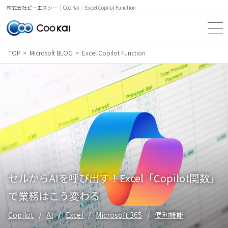
Coo Kai
Excel Copilot Function
株式会社ピーエスシー
TOP
Microsoft BLOG
Excel Copilot Function
TOP
SERVICE
NEWS & TOPICS
Microsoft BLOG
PRICE
セルからAIを呼び出す！Excel「Copilot関数」
CASE STUDY
で業務はこう変わる
WORDS
Copilot
AI
Excel
Microsoft 365
便利機能
COMPANY