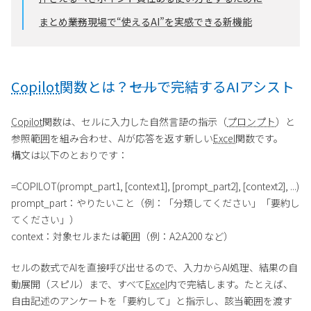
まとめ――業務現場で“使えるAI”を実感できる新機能
Copilot
関数とは？――セルで完結するAIアシスト
Copilot
関数は、セルに入力した自然言語の指示（
プロンプト
）と
参照範囲を組み合わせ、AIが応答を返す新しい
Excel
関数です。
構文は以下のとおりです：
=COPILOT(prompt_part1, [context1], [prompt_part2], [context2], ...)
prompt_part：やりたいこと（例：「分類してください」「要約し
てください」）
context：対象セルまたは範囲（例：A2:A200 など）
セルの数式でAIを直接呼び出せるので、入力からAI処理、結果の自
動展開（スピル）まで、すべて
Excel
内で完結します。たとえば、
自由記述のアンケートを「要約して」と指示し、該当範囲を渡す