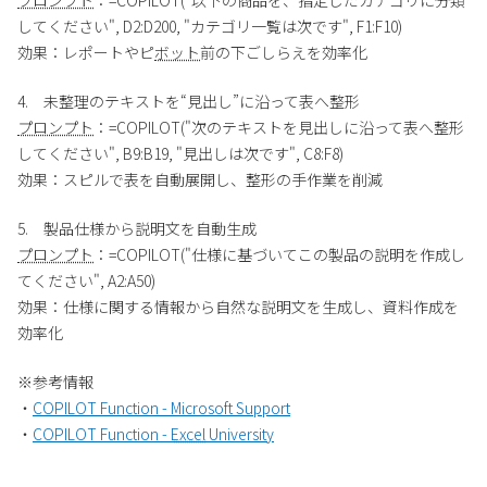
してください", D2:D200, "カテゴリ一覧は次です", F1:F10)
効果：レポートやピ
ボット
前の下ごしらえを効率化
4. 未整理のテキストを“見出し”に沿って表へ整形
プロンプト
：=COPILOT("次のテキストを見出しに沿って表へ整形
してください", B9:B19, "見出しは次です", C8:F8)
効果：スピルで表を自動展開し、整形の手作業を削減
5. 製品仕様から説明文を自動生成
プロンプト
：=COPILOT("仕様に基づいてこの製品の説明を作成し
てください", A2:A50)
効果：仕様に関する情報から自然な説明文を生成し、資料作成を
効率化
※参考情報
・
COPILOT Function - Microsoft Support
・
COPILOT Function -
Excel
University