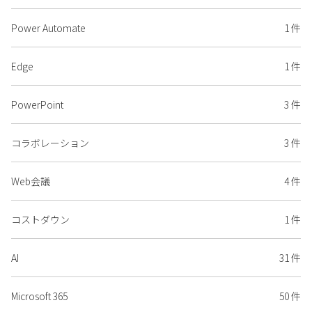
Power Automate
1 件
Edge
1 件
PowerPoint
3 件
コラボレーション
3 件
Web会議
4 件
コストダウン
1 件
AI
31 件
Microsoft 365
50 件