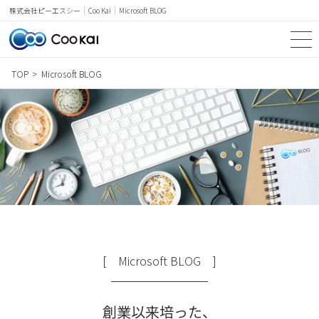
Coo Kai
Microsoft BLOG
株式会社ピーエスシー
TOP
Microsoft BLOG
TOP
SERVICE
NEWS & TOPICS
Microsoft BLOG
PRICE
CASE STUDY
[ Microsoft BLOG ]
WORDS
創業以来培った、
COMPANY